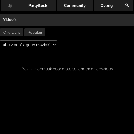
Jij
Partyflock
Community
Overig
🔍
Video's
Overzicht
Populair
Bekijk in opmaak voor grote schermen en desktops