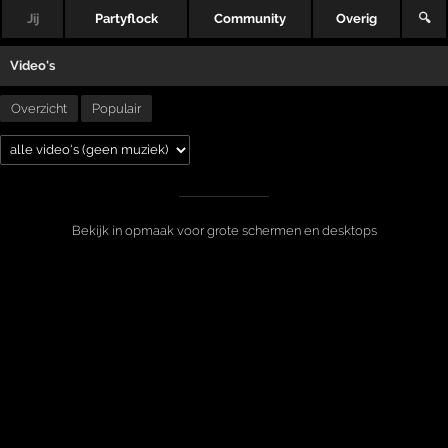
Jij
Partyflock
Community
Overig
🔍
Video's
Overzicht
Populair
Bekijk in opmaak voor grote schermen en desktops