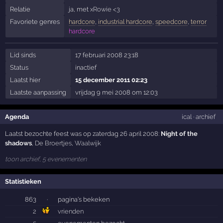
Relatie
ja, met
xRowie <3
Favoriete genres
hardcore
,
industrial hardcore
,
speedcore
,
terror
hardcore
Lid sinds
17 februari 2008 23:18
Status
inactief
Laatst hier
15 december 2011 02:23
Laatste aanpassing
vrijdag 9 mei 2008 om 12:03
Agenda
ical
·
archief
Laatst bezochte feest was op zaterdag 26 april 2008:
Night of the
shadows
,
De Broertjes
,
Waalwijk
toon archief, 5 evenementen
Statistieken
863
·
pagina's bekeken
2
vrienden