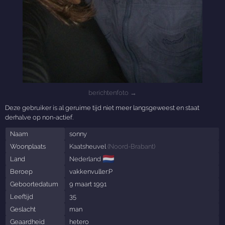
berichtenfoto →
Deze gebruiker is al geruime tijd niet meer langsgeweest en staat
derhalve op non-actief.
Naam
sonny
Woonplaats
Kaatsheuvel
(
Noord-Brabant
)
🇳🇱
Land
Nederland
Beroep
vakkenvuller:P
Geboortedatum
9 maart 1991
Leeftijd
35
Geslacht
man
Geaardheid
hetero