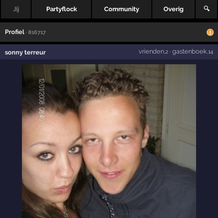
Jij
Partyflock
Community
Overig
🔍
Profiel
· 816717
vrienden
·
gastenboek
sonny terreur
,2
,14