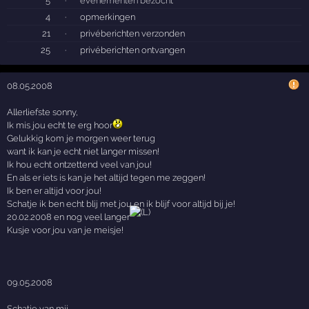
5
·
evenementen bezocht
4
·
opmerkingen
21
·
privéberichten verzonden
25
·
privéberichten ontvangen
08.05.2008
Allerliefste sonny,
Ik mis jou echt te erg hoor
Gelukkig kom je morgen weer terug
want ik kan je echt niet langer missen!
Ik hou echt ontzettend veel van jou!
En als er iets is kan je het altijd tegen me zeggen!
Ik ben er altijd voor jou!
Schatje ik ben echt blij met jou en ik blijf voor altijd bij je!
20.02.2008 en nog veel langer
Kusje voor jou van je meisje!
09.05.2008
Schatje van mij,