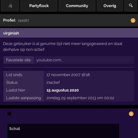
Jij
Partyflock
Community
Overig
🔍
Profiel
· 742587
virginiah
Deze gebruiker is al geruime tijd niet meer langsgeweest en staat
derhalve op non-actief.
Favoriete site
youtube.com…
Lid sinds
17 november 2007 16:18
Status
inactief
Laatst hier
15 augustus 2020
Laatste aanpassing
zondag 29 september 2013 om 00:02
Schat