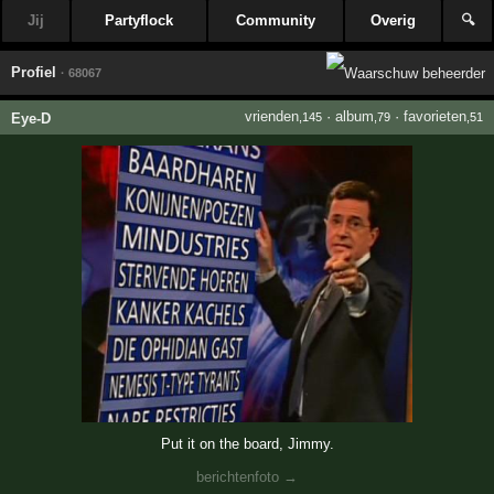
Jij
Partyflock
Community
Overig
🔍
Profiel
· 68067
vrienden
·
album
·
favorieten
Eye-D
,145
,79
,51
Put it on the board, Jimmy.
berichtenfoto →