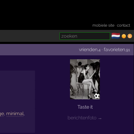
mobiele site
·
contact
🇳🇱
­
vrienden
·
favorieten
,4
,91
Taste it
ge
,
minimal
,
berichtenfoto →