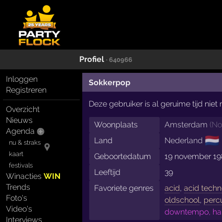
Profiel
· 640966
Inloggen
Sokkerpop
Registreren
Deze gebruiker is al geruime tijd nie
Overzicht
Nieuws
Woonplaats
Amsterdam
(
No
Agenda
🇳🇱
Land
Nederland
nu & straks
kaart
Geboortedatum
19 november 1
festivals
Leeftijd
39
Winacties
WIN
Trends
Favoriete genres
acid
,
acid tech
Foto's
oldschool
,
perc
Video's
downtempo, hard
Interviews