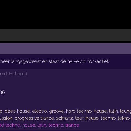
t meer langsgeweest en staat derhalve op non-actief.
ord-Holland
)
986
no
,
deep house
,
electro
,
groove
,
hard techno
,
house
,
latin
,
loun
ussion
,
progressive trance
,
schranz
,
tech house
,
techno
,
tekno
 techno, house, latin, techno, trance