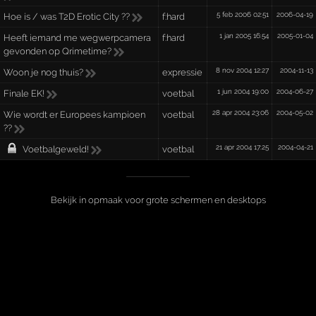
5 feb 2006 02:51
2006-04-19
Hoe is / was T2D Erotic City ??
f:hard
1 jan 2005 16:54
2005-01-04
Heeft iemand me wegwerpcamera
f:hard
gevonden op Qrimetime?
8 nov 2004 12:27
2004-11-13
Woon je nog thuis?
expressie
1 jun 2004 19:00
2004-06-27
Finale EK!
voetbal
28 apr 2004 23:06
2004-05-02
Wie wordt er Europees kampioen
voetbal
??
21 apr 2004 17:25
2004-04-21
Voetbalgeweld!
voetbal
Bekijk in opmaak voor grote schermen en desktops