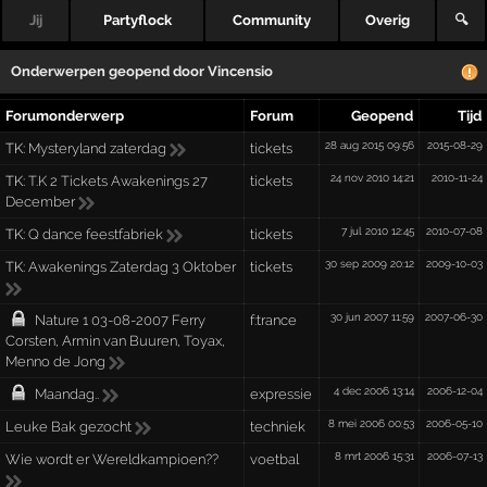
Jij
Partyflock
Community
Overig
🔍
Onderwerpen geopend door
Vincensio
Forumonderwerp
Forum
Geopend
Tijd
28 aug 2015 09:56
2015-08-29
TK:
Mysteryland zaterdag
tickets
24 nov 2010 14:21
2010-11-24
TK:
T.K 2 Tickets Awakenings 27
tickets
December
7 jul 2010 12:45
2010-07-08
TK:
Q dance feestfabriek
tickets
30 sep 2009 20:12
2009-10-03
TK:
Awakenings Zaterdag 3 Oktober
tickets
30 jun 2007 11:59
2007-06-30
Nature 1 03-08-2007 Ferry
f:trance
Corsten, Armin van Buuren, Toyax,
Menno de Jong
4 dec 2006 13:14
2006-12-04
Maandag..
expressie
8 mei 2006 00:53
2006-05-10
Leuke Bak gezocht
techniek
8 mrt 2006 15:31
2006-07-13
Wie wordt er Wereldkampioen??
voetbal