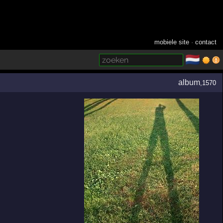
mobiele site
·
contact
🇳🇱
­
album
,1570