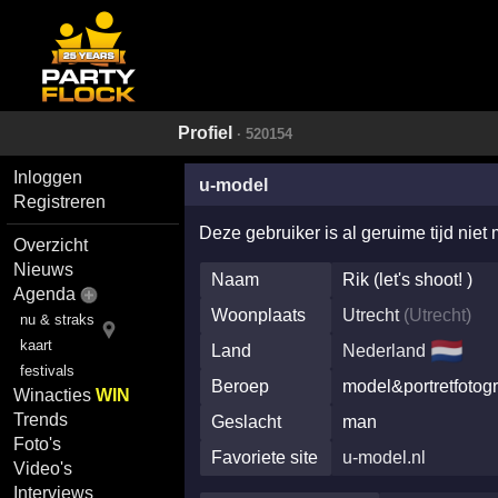
Profiel
· 520154
Inloggen
u-model
Registreren
Deze gebruiker is al geruime tijd niet
Overzicht
Nieuws
Naam
Rik (let's shoot! )
Agenda
Woonplaats
Utrecht
(
Utrecht
)
nu & straks
🇳🇱
kaart
Land
Nederland
festivals
Beroep
model&portretfotogr
Winacties
WIN
Trends
Geslacht
man
Foto's
Favoriete site
u-model.nl
Video's
Interviews