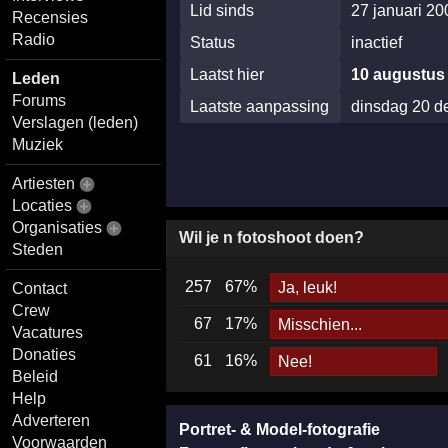
Lid sinds
27 januari 20
Recensies
Radio
Status
inactief
Laatst hier
10 augustus
Leden
Forums
Laatste aanpassing
dinsdag 20 d
Verslagen (leden)
Muziek
Artiesten
Locaties
Organisaties
Wil je n fotoshoot doen?
Steden
257
67%
Ja, leuk!
Contact
Crew
67
17%
Misschien...
Vacatures
Donaties
61
16%
Nee!
Beleid
Help
Adverteren
Portret- & Model-fotografie
Voorwaarden