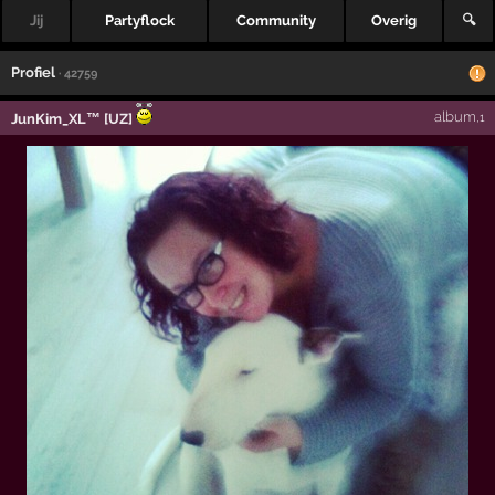
Jij
Partyflock
Community
Overig
🔍
Profiel
· 42759
album
JunKim_XL™ [UZ]
,1