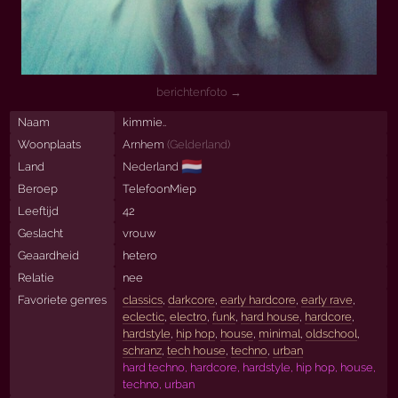
berichtenfoto →
Naam
kimmie..
Woonplaats
Arnhem
(
Gelderland
)
🇳🇱
Land
Nederland
Beroep
TelefoonMiep
Leeftijd
42
Geslacht
vrouw
Geaardheid
hetero
Relatie
nee
Favoriete genres
classics
,
darkcore
,
early hardcore
,
early rave
,
eclectic
,
electro
,
funk
,
hard house
,
hardcore
,
hardstyle
,
hip hop
,
house
,
minimal
,
oldschool
,
schranz
,
tech house
,
techno
,
urban
hard techno, hardcore, hardstyle, hip hop, house,
techno, urban