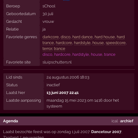
Beroep
sChool
Geboortedatum
30 juli
Geslacht
vrouw
Relatie
ja
Favoriete genres
darkcore
,
disco
,
hard dance
,
hard house
,
hard
trance
,
hardcore
,
hardstyle
,
house
,
speedcore
,
terror
,
trance
disco, hardcore, hardstyle, house, trance
Favoriete site
sluipschutters.nl
Lid sinds
24 augustus 2006 18:03
Status
inactief
Laatst hier
13 juni 2007 22:41
Laatste aanpassing
maandag 15 mei 2023 om 14:16 door het
systeem
Agenda
ical
·
archief
Laatst bezochte feest was op zondag 1 juli 2007:
Dancetour 2007
,
Zaailand
,
Leeuwarden