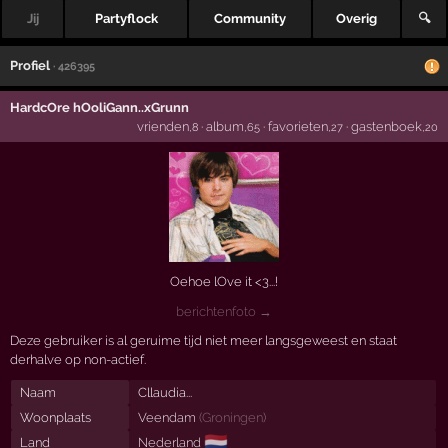
Jij
Partyflock
Community
Overig
🔍
Profiel
· 426395
HardcOre hOoliGann..xGrunn
vrienden
·
album
·
favorieten
·
gastenboek
,8
,65
,27
,20
Oehoe lOve it <3...!
berichtenfoto →
Deze gebruiker is al geruime tijd niet meer langsgeweest en staat
derhalve op non-actief.
Naam
Cllaudia...
Woonplaats
Veendam
(
Groningen
)
🇳🇱
Land
Nederland