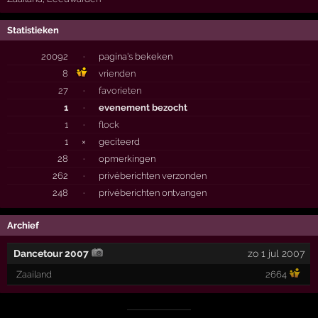
Statistieken
20092
·
pagina's bekeken
8
vrienden
27
·
favorieten
1
·
evenement bezocht
1
·
flock
1
×
geciteerd
28
·
opmerkingen
262
·
privéberichten verzonden
248
·
privéberichten ontvangen
Archief
Dancetour 2007
zo 1 jul 2007
Zaailand
2664