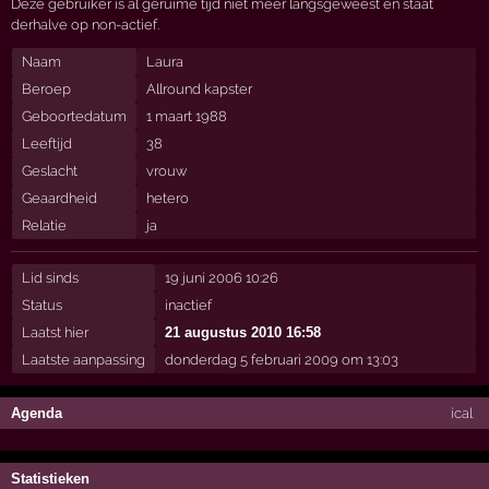
Deze gebruiker is al geruime tijd niet meer langsgeweest en staat
derhalve op non-actief.
Naam
Laura
Beroep
Allround kapster
Geboortedatum
1 maart 1988
Leeftijd
38
Geslacht
vrouw
Geaardheid
hetero
Relatie
ja
Lid sinds
19 juni 2006 10:26
Status
inactief
Laatst hier
21 augustus 2010 16:58
Laatste aanpassing
donderdag 5 februari 2009 om 13:03
Agenda
ical
Statistieken