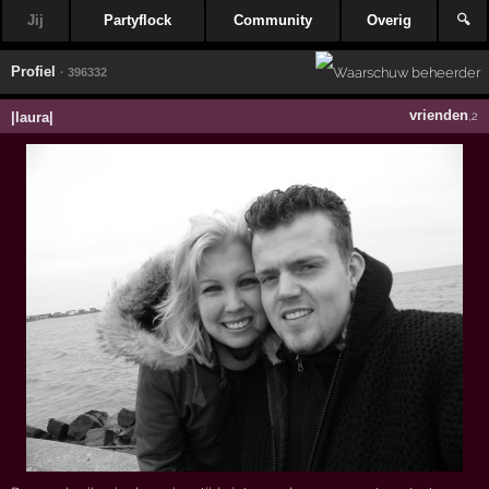
Jij
Partyflock
Community
Overig
🔍
Profiel
· 396332
vrienden
|laura|
,2