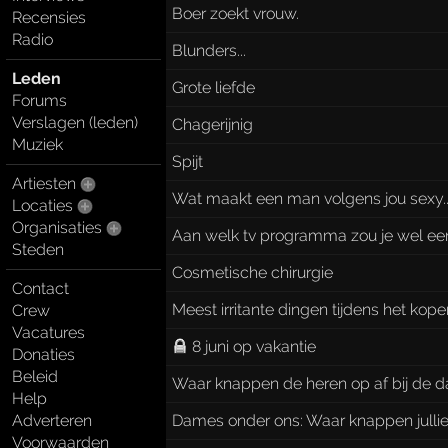
Boer zoekt vrouw.
Recensies
Radio
Blunders...
Leden
Grote liefde
Forums
Verslagen (leden)
Chagerijnig
Muziek
Spijt
Artiesten
Wat maakt een man volgens jou sexy..
Locaties
Organisaties
Aan welk tv programma zou je wel ee
Steden
Cosmetische chirurgie
Contact
Meest irritante dingen tijdens het kope
Crew
Vacatures
8 juni op vakantie
Donaties
Beleid
Waar knappen de heren op af bij de d
Help
Adverteren
Dames onder ons: Waar knappen jullie 
Voorwaarden