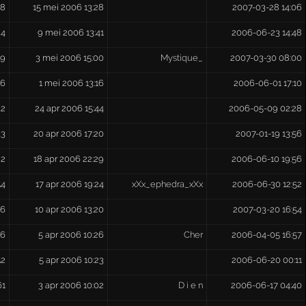
08
15 mei 2006 13:28
2007-03-28 14:06
24
9 mei 2006 13:41
2006-06-23 14:48
69
3 mei 2006 15:00
Mystique_
2007-03-30 08:00
56
1 mei 2006 13:16
2006-06-01 17:10
32
24 apr 2006 15:44
2006-05-09 02:28
33
20 apr 2006 17:20
2007-01-19 13:56
82
18 apr 2006 22:29
2006-06-10 19:56
54
17 apr 2006 19:24
xXx_ephedra_xXx
2006-06-30 12:52
86
10 apr 2006 13:20
2007-03-20 16:54
36
5 apr 2006 10:26
Cher
2006-04-05 16:57
52
5 apr 2006 10:23
2006-06-20 00:11
61
3 apr 2006 10:02
D i e n
2006-06-17 04:40