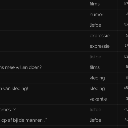
5
films
humor
3
liefde
expressie
1
expressie
5
.
liefde
ns mee willen doen?
films
kleding
4
n van kleding!
kleding
vakantie
2
ames...?
liefde
3
op af bij de mannen...?
liefde