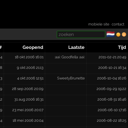
mobiele site
·
contact
🇳🇱
­
#
Geopend
Laatste
Tijd
24
18 okt 2006 16:01
:aai: Goodfella :aai:
2011-02-21 20:49
18
9 okt 2006 21:13
2006-10-21 16:34
23
4 okt 2006 12:51
SweetyBrunette
2006-10-04 16:26
9
28 sep 2006 20:09
2006-09-29 19:22
12
31 aug 2006 16:31
2006-08-31 16:46
19
23 mei 2006 20:07
2006-06-10 17:16
34
18 mei 2006 20:04
2006-08-22 18:25