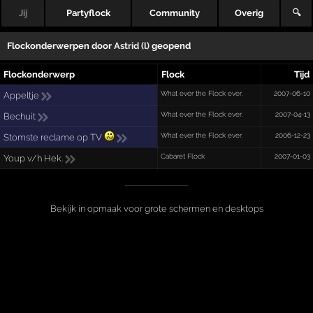
Jij
Partyflock
Community
Overig
🔍
Flockonderwerpen door
Astrid (l)
geopend
Flockonderwerp
Flock
Tijd
What ever the Flock ever.
2007-06-10
Appeltje
What ever the Flock ever.
2007-04-13
Bechuit
What ever the Flock ever.
2006-12-23
Stomste reclame op TV
Cabaret Flock
2007-01-03
Youp v/h Hek.
Bekijk in opmaak voor grote schermen en desktops