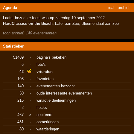
Agenda
ical
·
archief
Laatst bezochte feest was op zaterdag 10 september 2022:
HardClassics on the Beach
,
Later aan Zee
,
Bloemendaal aan zee
toon archief, 140 evenementen
Statistieken
51489
·
pagina's bekeken
6
·
foto's
42
vrienden
108
·
favorieten
140
·
evenementen bezocht
50
·
oude interessante evenementen
216
·
winactie deelnemingen
2
·
flocks
467
×
geciteerd
431
·
opmerkingen
80
·
waarderingen