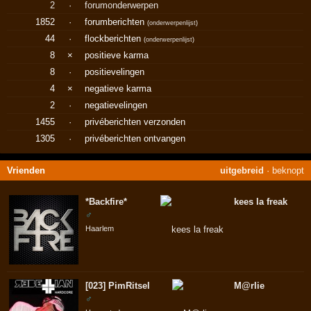
2
·
forumonderwerpen
1852
·
forumberichten
(
onderwerpenlijst
)
44
·
flockberichten
(
onderwerpenlijst
)
8
×
positieve karma
8
·
positievelingen
4
×
negatieve karma
2
·
negatievelingen
1455
·
privéberichten verzonden
1305
·
privéberichten ontvangen
Vrienden
uitgebreid
·
beknopt
*Backfire*
kees la freak
♂
Haarlem
[023] PimRitsel
M@rlie
♂