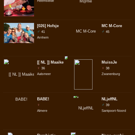
Heemstede
[026] Hofsje
MC M-Core
♂
♂
41
45
Arnhem
[[ NL ]] Maaike
MuissJe
♀
♀
36
38
Aalsmeer
Zwanenburg
BABE!
NLjeffNL
♀
♂
39
Almere
Santpoort-Noord