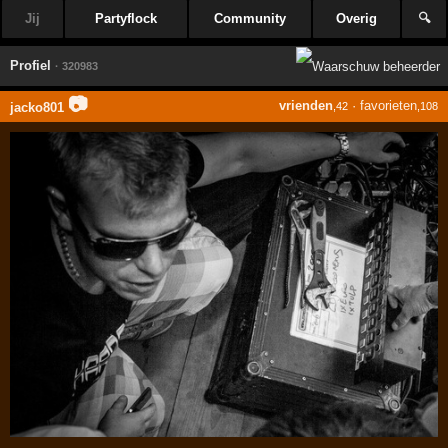
Jij
Partyflock
Community
Overig
🔍
Profiel
· 320983
📷
vrienden
·
favorieten
jacko801
,42
,108