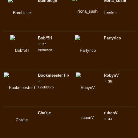
Bambietje
Nona_sushi
♀
Haarlem
Bob*5H
Partyrico
♂
37
Vijfhuizen
Bookmeester Freak-o
RobynV
♂
♀
36
Hoofddorp
Cha'tje
rubenV
♂
43