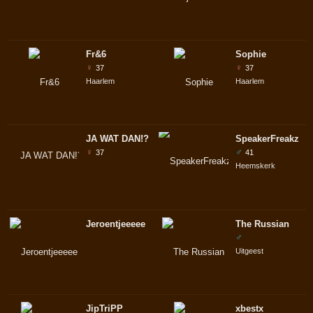
Fr&6
Sophie
♀
♀
37
37
Haarlem
Haarlem
JA WAT DAN!?
SpeakerFreakz
♀
♂
37
41
Heemskerk
Jeroentjeeeee
The Russian
♂
Uitgeest
JipTriPP
xbestx