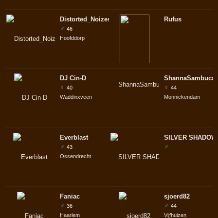
Distorted_Noizes
Rufus
♂
46
Hoofddorp
DJ Cin-D
ShannaSambuca
♀
♀
40
44
Waddinxveen
Monnickendam
Everblast
SILVER SHADOW
♂
♂
43
Ossendrecht
Faniac
sjoerd82
♂
♂
36
44
Haarlem
Vijfhuizen