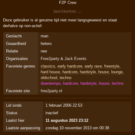
F2P Crew
berichtenfoto →
Deze gebruiker is al geruime tijd niet meer langsgeweest en staat
derhalve op non-actief.
Geslacht
man
Geaardheid
hetero
Relatie
nee
Organisaties
Free2party
&
Jack Events
Favoriete genres
classics
,
early hardcore
,
early rave
,
freestyle
,
hard house
,
hardcore
,
hardstyle
,
house
,
lounge
,
oldschool
,
techno
downtempo, hardcore, hardstyle, house, techno
Favoriete site
free2party.nl
Lid sinds
1 februari 2006 22:53
Status
inactief
Laatst hier
11 augustus 2023 23:12
Laatste aanpassing
zondag 10 november 2013 om 00:38