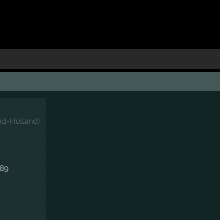
id-Holland
)
989