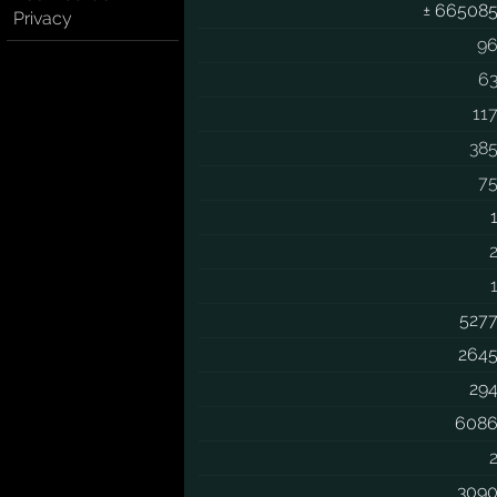
± 66508
Privacy
9
6
11
38
7
527
264
29
608
309