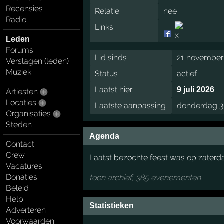
Recensies
Relatie
nee
Radio
Links
Leden
Forums
Lid sinds
21 november
Verslagen (leden)
Muziek
Status
actief
Laatst hier
9 juli 2026
Artiesten
Locaties
Laatste aanpassing
donderdag 3
Organisaties
Steden
Agenda
Contact
Crew
Laatst bezochte feest was op zaterda
Vacatures
Donaties
toon archief, 385 evenementen
Beleid
Help
Statistieken
Adverteren
Voorwaarden