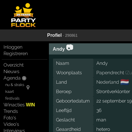
Profiel
· 290861
📷
Inloggen
Andy
Registreren
Naam
Andy
Overzicht
Nieuws
Woonplaats
Papendrecht
(
Zu
Agenda
🇳🇱
Land
Nederland
nu & straks
Beroep
Strontverklonter
kaart
festivals
Geboortedatum
22 september 1
Winacties
WIN
Leeftijd
36
Trends
Foto's
Geslacht
man
Video's
Geaardheid
hetero
Interviews