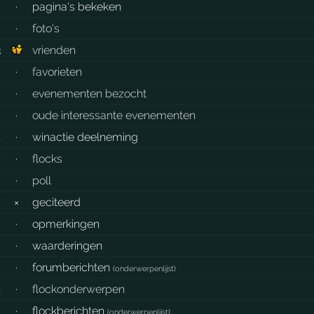
5
·
pagina's bekeken
6
·
foto's
3
vrienden
7
·
favorieten
5
·
evenementen bezocht
5
·
oude interessante evenementen
1
·
winactie deelneming
2
·
flocks
1
·
poll
7
×
geciteerd
5
·
opmerkingen
4
·
waarderingen
6
·
forumberichten
(
onderwerpenlijst
)
2
·
flockonderwerpen
0
·
flockberichten
(
onderwerpenlijst
)