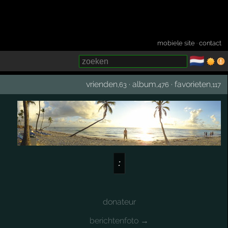
mobiele site
·
contact
🇳🇱
­
vrienden
·
album
·
favorieten
,63
,476
,117
:
donateur
berichtenfoto →