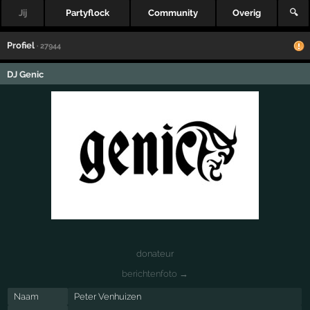
Jij
Partyflock
Community
Overig
🔍
Profiel
· 27944
DJ Genic
donateur
berichtenfoto →
Naam
Peter Venhuizen