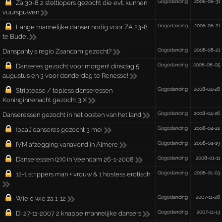
Gogodancing
2008-08-31
Za 30-8 2 steltlopers gezocht die evt. kunnen
vuurspuwen
Gogodancing
2008-08-21
Lange mannelijke danser nodig voor ZA 23-8
te Budel
Gogodancing
2008-08-21
Danspanty's regio Zaandam gezocht?
Gogodancing
2008-08-05
Danseres gezocht voor morgen! dinsdag 5
augustus en 3 voor donderdag te Renesse!
Gogodancing
2008-04-28
Striptease / topless danseressen
Koninginnenacht gezocht 3 X
Gogodancing
2008-04-26
Danseressen gezocht in het oosten van het land
Gogodancing
2008-04-22
(paal) danseres gezocht 3 mei
Gogodancing
2008-04-19
IVM afzegging vanavond in Almere
Gogodancing
2008-01-11
Danseressen (2X) in Veendam 26-1-2008
Gogodancing
2008-01-03
12-1 strippers man + vrouw & 1 hostess erotisch
Gogodancing
2007-11-28
Wie o wie za 1-12
Gogodancing
2007-11-13
Di 27-11-2007 2 knappe mannelijke dansers