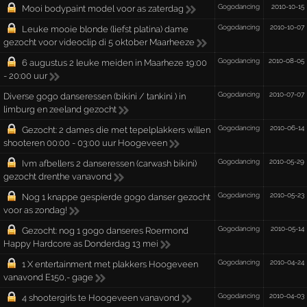
Gogodancing
2010-10-15
Mooi bodypaint model voor as zaterdag
Gogodancing
2010-10-07
Leuke mooie blonde (liefst platina) dame
gezocht voor videoclip di 5 oktober Maarheeze
Gogodancing
2010-08-05
6 augustus 2 leuke meiden in Maarheze 19:00
- 20:00 uur
Gogodancing
2010-07-07
Diverse gogo danseressen (bikini / tankini ) in
limburg en zeeland gezocht
Gogodancing
2010-06-14
Gezocht: 2 dames die met tepelplakkers willen
shooteren 00:00 - 03:00 uur Hoogeveen
Gogodancing
2010-05-29
Ivm afbellers 2 danseressen (carwash bikini)
gezocht drenthe vanavond
Gogodancing
2010-05-23
Nog 1 knappe gespierde gogo danser gezocht
voor as zondag!
Gogodancing
2010-05-14
Gezocht: nog 1 gogo danseres Roermond
Happy Hardcore as Donderdag 13 mei
Gogodancing
2010-04-24
1 X entertainment met plakkers Hoogeveen
vanavond E150,- gage
Gogodancing
2010-04-03
4 shootergirls te Hoogeveen vanavond