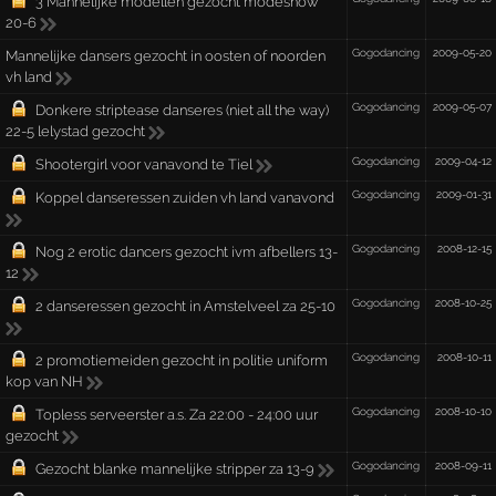
3 Mannelijke modellen gezocht modeshow
20-6
Gogodancing
2009-05-20
Mannelijke dansers gezocht in oosten of noorden
vh land
Gogodancing
2009-05-07
Donkere striptease danseres (niet all the way)
22-5 lelystad gezocht
Gogodancing
2009-04-12
Shootergirl voor vanavond te Tiel
Gogodancing
2009-01-31
Koppel danseressen zuiden vh land vanavond
Gogodancing
2008-12-15
Nog 2 erotic dancers gezocht ivm afbellers 13-
12
Gogodancing
2008-10-25
2 danseressen gezocht in Amstelveel za 25-10
Gogodancing
2008-10-11
2 promotiemeiden gezocht in politie uniform
kop van NH
Gogodancing
2008-10-10
Topless serveerster a.s. Za 22:00 - 24:00 uur
gezocht
Gogodancing
2008-09-11
Gezocht blanke mannelijke stripper za 13-9