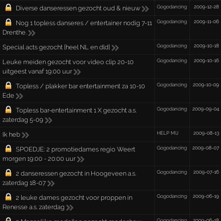
Gogodancing
2009-12-28
Diverse danseressen gezocht oud & nieuw
Gogodancing
2009-11-06
Nog 1 topless danseres / entertainer nodig 7-11
Drenthe.
Gogodancing
2009-10-18
Special acts gezocht [heel NL en dld]
Gogodancing
2009-10-16
Leuke meiden gezocht voor video clip 20-10
uitgeest vanaf 19:00 uur
Gogodancing
2009-10-09
Topless / plakker bar entertainment za 10-10
Ede
Gogodancing
2009-09-04
Topless bar-entertainment 1 X gezocht a.s.
zaterdag 5-09
HELP MIJ
2009-08-13
Ik heb
Gogodancing
2009-08-07
SPOEDJE: 2 promotiedames regio Weert
morgen 19:00 - 20:00 uur
Gogodancing
2009-07-16
2 danseressen gezocht in Hoogeveen a.s.
zaterdag 18-07
Gogodancing
2009-06-19
2 leuke dames gezocht voor proppen in
Renesse a.s. zaterdag
Gogodancing
2009-06-18