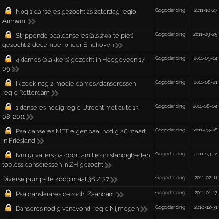
Gogodancing
2011-10-27
Nog 1 danseres gezocht as zaterdag regio
Arnhem!
Gogodancing
2011-09-25
Strippende paaldanseres (als zwarte piet)
gezocht 2 december onder Eindhoven
Gogodancing
2011-09-14
4 dames (plakkers) gezocht in Hoogeveen 17-
09
Gogodancing
2011-08-21
Ik zoek nog 2 mooie dames/danseressen
regio Rotterdam
Gogodancing
2011-08-04
1 danseres nodig regio Utrecht met auto 13-
08-2011
Gogodancing
2011-03-26
Paaldanseres MET eigen paal nodig 26 maart
in Friesland
Gogodancing
2011-03-12
Ivm uitvallers oa door familie omstandigheden
topless danseressen in ZH gezocht
Gogodancing
2011-02-11
Diverse pumps te koop maat 36 / 37
Gogodancing
2011-01-17
Paaldanslerares gezocht Zaandam
Gogodancing
2010-12-31
Danseres nodig vanavond! regio Nijmegen