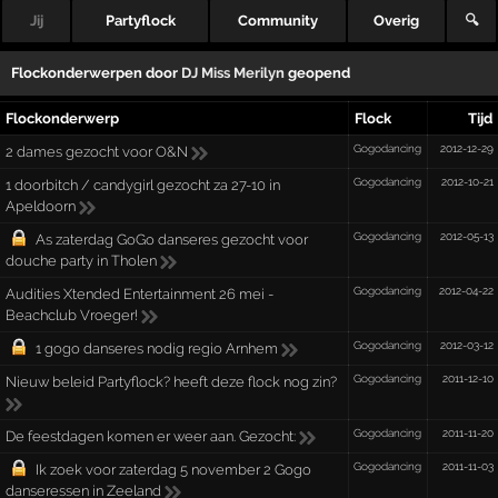
Jij
Partyflock
Community
Overig
🔍
Flockonderwerpen door
DJ Miss Merilyn
geopend
Flockonderwerp
Flock
Tijd
Gogodancing
2012-12-29
2 dames gezocht voor O&N
Gogodancing
2012-10-21
1 doorbitch / candygirl gezocht za 27-10 in
Apeldoorn
Gogodancing
2012-05-13
As zaterdag GoGo danseres gezocht voor
douche party in Tholen
Gogodancing
2012-04-22
Audities Xtended Entertainment 26 mei -
Beachclub Vroeger!
Gogodancing
2012-03-12
1 gogo danseres nodig regio Arnhem
Gogodancing
2011-12-10
Nieuw beleid Partyflock? heeft deze flock nog zin?
Gogodancing
2011-11-20
De feestdagen komen er weer aan. Gezocht:
Gogodancing
2011-11-03
Ik zoek voor zaterdag 5 november 2 Gogo
danseressen in Zeeland