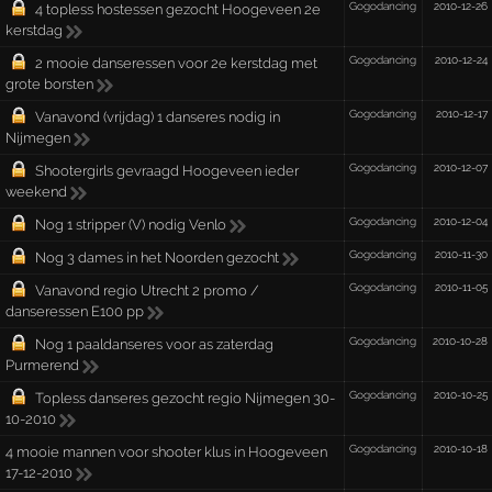
Gogodancing
2010-12-26
4 topless hostessen gezocht Hoogeveen 2e
kerstdag
Gogodancing
2010-12-24
2 mooie danseressen voor 2e kerstdag met
grote borsten
Gogodancing
2010-12-17
Vanavond (vrijdag) 1 danseres nodig in
Nijmegen
Gogodancing
2010-12-07
Shootergirls gevraagd Hoogeveen ieder
weekend
Gogodancing
2010-12-04
Nog 1 stripper (V) nodig Venlo
Gogodancing
2010-11-30
Nog 3 dames in het Noorden gezocht
Gogodancing
2010-11-05
Vanavond regio Utrecht 2 promo /
danseressen E100 pp
Gogodancing
2010-10-28
Nog 1 paaldanseres voor as zaterdag
Purmerend
Gogodancing
2010-10-25
Topless danseres gezocht regio Nijmegen 30-
10-2010
Gogodancing
2010-10-18
4 mooie mannen voor shooter klus in Hoogeveen
17-12-2010