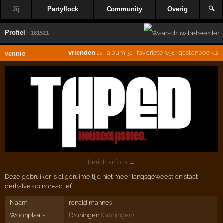
Jij
Partyflock
Community
Overig
🔍
Profiel
· 181521
vrienden
·
album
·
favorieten
·
gastenboek
vennie
,24
,32
,98
,2
berichtenfoto →
Deze gebruiker is al geruime tijd niet meer langsgeweest en staat
derhalve op non-actief.
Naam
ronald mannes
Woonplaats
Groningen
(
Groningen
)