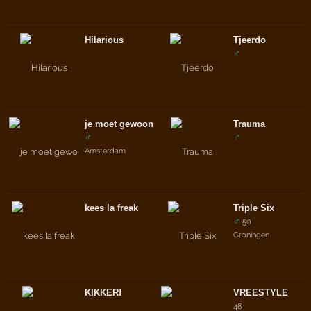
Hilarious
Tjeerdo
♂
je moet gewoon hakkuh
Trauma
♂
♂
Amsterdam
kees la freak
Triple Six
♂
50
Groningen
KIKKER!
VREESTYLE
48