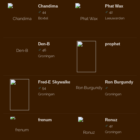
Chandima
Phat Wax
♂
♂
44
42
Boxtel
Leeuwarden
Den-B
prophet
♂
46
Groningen
Fred-E Skywalker
Ron Burgundy
♂
♂
54
Groningen
Groningen
frenum
Ronuz
♂
42
Groningen