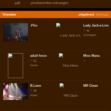
448
·
privéberichten ontvangen
Vrienden
uitgebreid
·
beknopt
-Flix-
Lady Jack-a-Line
♀
44
Groningen
adult forze
Miss Mana
♂
♀
53
Haren
B.Lano
MR Clean
♂
46
Assen