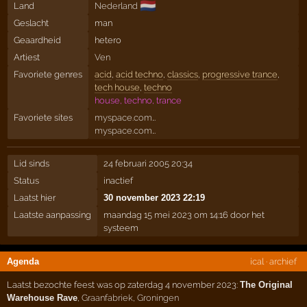
🇳🇱
Land
Nederland
Geslacht
man
Geaardheid
hetero
Artiest
Ven
Favoriete genres
acid
,
acid techno
,
classics
,
progressive trance
,
tech house
,
techno
house, techno, trance
Favoriete sites
myspace.com…
myspace.com…
Lid sinds
24 februari 2005 20:34
Status
inactief
Laatst hier
30 november 2023 22:19
Laatste aanpassing
maandag 15 mei 2023 om 14:16 door het
systeem
Agenda
ical
·
archief
Laatst bezochte feest was op zaterdag 4 november 2023:
The Original
Warehouse Rave
,
Graanfabriek
,
Groningen