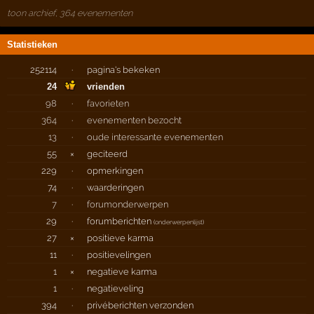
toon archief, 364 evenementen
Statistieken
252114
·
pagina's bekeken
24
vrienden
98
·
favorieten
364
·
evenementen bezocht
13
·
oude interessante evenementen
55
×
geciteerd
229
·
opmerkingen
74
·
waarderingen
7
·
forumonderwerpen
29
·
forumberichten
(
onderwerpenlijst
)
27
×
positieve karma
11
·
positievelingen
1
×
negatieve karma
1
·
negatieveling
394
·
privéberichten verzonden