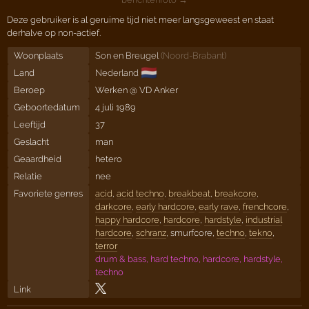
Deze gebruiker is al geruime tijd niet meer langsgeweest en staat
derhalve op non-actief.
Woonplaats
Son en Breugel
(
Noord-Brabant
)
🇳🇱
Land
Nederland
Beroep
Werken @ VD Anker
Geboortedatum
4 juli 1989
Leeftijd
37
Geslacht
man
Geaardheid
hetero
Relatie
nee
Favoriete genres
acid
,
acid techno
,
breakbeat
,
breakcore
,
darkcore
,
early hardcore
,
early rave
,
frenchcore
,
happy hardcore
,
hardcore
,
hardstyle
,
industrial
hardcore
,
schranz
, smurfcore,
techno
,
tekno
,
terror
drum & bass, hard techno, hardcore, hardstyle,
techno
Link