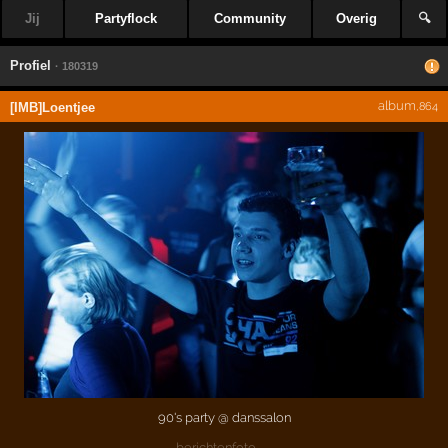
Jij
Partyflock
Community
Overig
🔍
Profiel
· 180319
album
[IMB]Loentjee
,864
90's party @ danssalon
berichtenfoto →