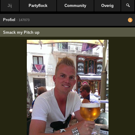
Jij
Partyflock
Community
Overig
🔍
Profiel
· 147073
Smack my Pitch up