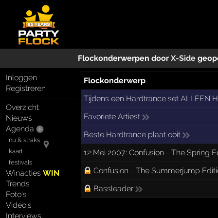
Flockonderwerpen door
X-Side
geop
Inloggen
Flockonderwerp
Registreren
Tijdens een Hardtrance set ALLEEN H
Overzicht
Favoriete Artiest
Nieuws
Agenda
Beste Hardtrance plaat ooit
nu & straks
kaart
12 Mei 2007: Confusion - The Spring E
festivals
Confusion - The Summerjump Edit
Winacties
WIN
Trends
Bassleader
Foto's
Video's
Interviews