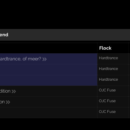
end
Flock
Hardtrance
ardtrance, of meer?
Hardtrance
Hardtrance
OJC Fuse
dition
OJC Fuse
ion
OJC Fuse