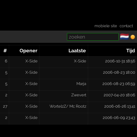
mobiele site
·
contact
🇳🇱
­
#
Opener
Laatste
Tijd
6
X-Side
X-Side
2006-10-31 18:56
5
X-Side
2006-08-23 18:00
5
X-Side
Marja
2006-08-23 06:59
2
X-Side
Zwevert
2007-04-20 18:06
27
X-Side
WortelzZ/ Mc Rootz
2006-06-26 13:41
2
X-Side
2006-06-09 23:43