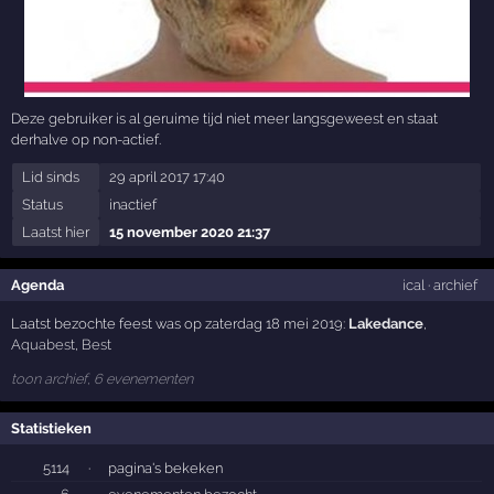
Deze gebruiker is al geruime tijd niet meer langsgeweest en staat
derhalve op non-actief.
Lid sinds
29 april 2017 17:40
Status
inactief
Laatst hier
15 november 2020 21:37
Agenda
ical
·
archief
Laatst bezochte feest was op zaterdag 18 mei 2019:
Lakedance
,
Aquabest
,
Best
toon archief, 6 evenementen
Statistieken
5114
·
pagina's bekeken