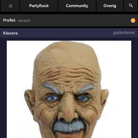
Jij
Partyflock
Community
Overig
🔍
Profiel
· 1404471
gastenboek
Kiocera