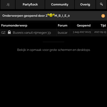
Jij
Partyflock
Community
Overig
🔍
Onderwerpen geopend door
Z
M_B_I_E_0
Forumonderwerp
Forum
Geopend
Tijd
3 aug 2017 00:23
2017-09-13
GZ:
Busreis vanuit nijmegen
buscar
Bekijk in opmaak voor grote schermen en desktops