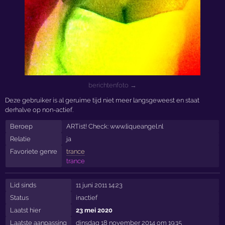
berichtenfoto →
Deze gebruiker is al geruime tijd niet meer langsgeweest en staat
derhalve op non-actief.
Beroep
ARTist! Check: www.liqueangel.nl
Relatie
ja
Favoriete genre
trance
trance
Lid sinds
11 juni 2011 14:23
Status
inactief
Laatst hier
23 mei 2020
Laatste aanpassing
dinsdag 18 november 2014 om 19:15