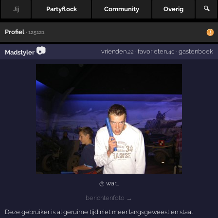
Jij
Partyflock
Community
Overig
🔍
Profiel
· 125121
📷
vrienden
·
favorieten
·
gastenboek
Madstyler
,22
,40
@ war...
berichtenfoto →
Deze gebruiker is al geruime tijd niet meer langsgeweest en staat