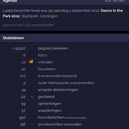
Agenda
ical
·
archief
Laatst bezochte feest was op zaterdag 1 september 2012:
Dance in the
Park 2012
,
Stadspark
,
Groningen
toon archief, 103 evenementen
Statistieken
± 52520
·
pagina's bekeken
6
·
foto's
22
vrienden
40
·
favorieten
103
·
evenementen bezocht
9
·
oude interessante evenementen
44
·
winactie deelnemingen
112
×
geciteerd
59
·
opmerkingen
57
·
waarderingen
950
·
forumberichten
(
onderwerpenlijst
)
316
·
privéberichten verzonden