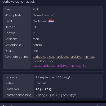
derhalve op non-actief.
Naam
Rolf
Woonplaats
Dalen
(
Drenthe
)
🇳🇱
Land
Nederland
Beroep
C.P
Leeftijd
41
Geslacht
man
Geaardheid
hetero
Relatie
nee
Favoriete genres
darkcore
,
disco
,
hardcore
,
hardstyle
,
hip hop
,
oldschool
,
r&b
disco, hardcore, hardstyle, hip hop, r&b
Lid sinds
22 september 2004 14:32
Status
inactief
Laatst hier
20 juli 2013
Laatste aanpassing
vrijdag 28 juni 2013 om 09:52