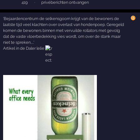
419
·
privéberichten ontvangen
'Bejaardencentrum de selkensgoorn krijgt van de bewoners de
laatste tijd veel klachten over overlast van hondenpoep. Geregeld
komen de bewoners binnen met vervuilde rollators met gevolg
dat de vaste vloerbedekking vies wordt, om over de stank maar
niet te spreken.....'
Artikel in de Daler lelie