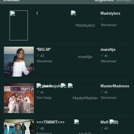
!
Madstylerz
♂
Wassenaar
*BIG-M*
mareltje
♀
♂
43
41
Wassenaar
Wassenaar
patriesjuh
MasterMadness
♀
♂
41
41
Den Haag
Wassenaar
<<<TIMMIT>>>
Melf
♂
♂
45
40
Babberich