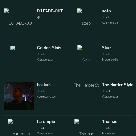
DJ FADE-OUT
scép
♂
43
43
Wassenaar
Golden Slats
Skur
♂
♂
44
44
Wassenaar
Noordwijk
hakkuh
The Harder Styles 
♂
♂
44
40
Voorschoten
Wassenaar
harumpie
Thomas
♂
♂
41
44
Wassenaar
Haarlem