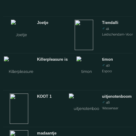
Joetje
Tiendalli
♂
41
Leidschendam-Voorb
Killerpleasure is back
timon
♂
40
Espoo
KOOT 1
uitjenotenboom
♂
46
Wassenaar
madaantje