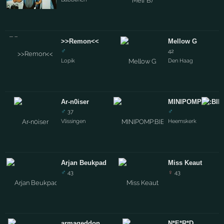
>>Remon<<
Mellow G
♂
42
Lopik
Den Haag
Ar-n0iser
MINIPOMP
♂
♂
37
Vlissingen
Heemskerk
Arjan Beukpad
Miss Keaut
♂
♀
43
43
armageddon
N*E*R*D