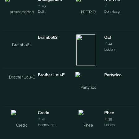
♂
♂
45
Delft
Den Haag
Brambo82
OEI
♂
42
Leiden
Brother Lou-E
Partyrico
Credo
Phee
♂
♀
44
39
Heemskerk
Leiden