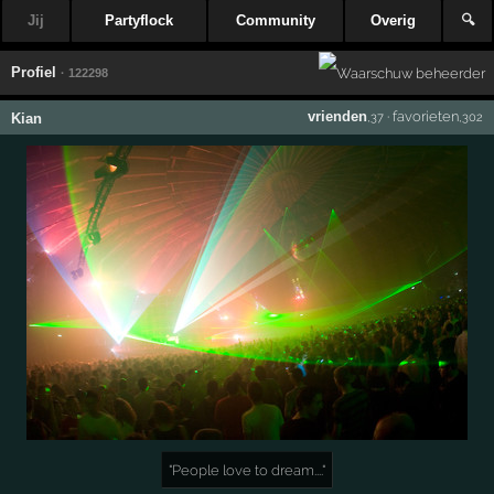
Jij
Partyflock
Community
Overig
🔍
Profiel
· 122298
vrienden
·
favorieten
Kian
,37
,302
"People love to dream...."