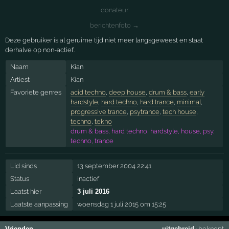
donateur
berichtenfoto →
Deze gebruiker is al geruime tijd niet meer langsgeweest en staat
derhalve op non-actief.
Naam
Kian
Artiest
Kian
Favoriete genres
acid techno
,
deep house
,
drum & bass
,
early
hardstyle
,
hard techno
,
hard trance
,
minimal
,
progressive trance
,
psytrance
,
tech house
,
techno
,
tekno
drum & bass, hard techno, hardstyle, house, psy,
techno, trance
Lid sinds
13 september 2004 22:41
Status
inactief
Laatst hier
3 juli 2016
Laatste aanpassing
woensdag 1 juli 2015 om 15:25
Vrienden
uitgebreid
·
beknopt