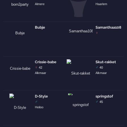
Almere
Haarlem
Bubje
Samanthaa108
♀
Crissie-babe
Skut-rakket
♀
♂
42
40
Alkmaar
Alkmaar
D-Style
springstof
♂
♂
45
Heiloo