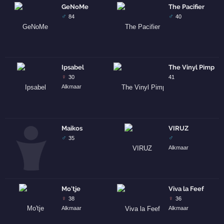
GeNoMe
The Pacifier
♂
♂
84
40
Ipsabel
The Vinyl Pimp
♀
30
41
Alkmaar
Maikos
VIRUZ
♂
♂
35
Alkmaar
Mo'tje
Viva la Feef
♀
♀
38
36
Alkmaar
Alkmaar