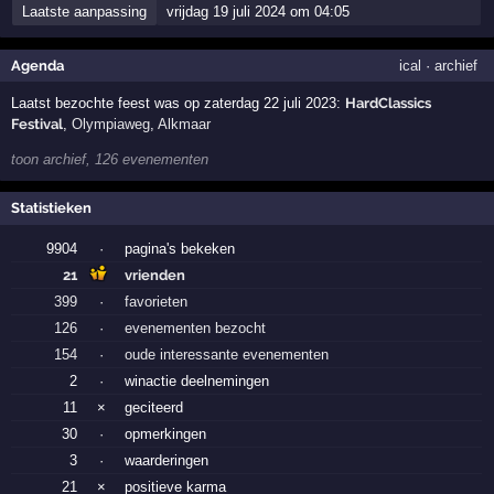
Laatste aanpassing
vrijdag 19 juli 2024 om 04:05
Agenda
ical
·
archief
Laatst bezochte feest was op zaterdag 22 juli 2023:
HardClassics
Festival
,
Olympiaweg
,
Alkmaar
toon archief, 126 evenementen
Statistieken
9904
·
pagina's bekeken
21
vrienden
399
·
favorieten
126
·
evenementen bezocht
154
·
oude interessante evenementen
2
·
winactie deelnemingen
11
×
geciteerd
30
·
opmerkingen
3
·
waarderingen
21
×
positieve karma