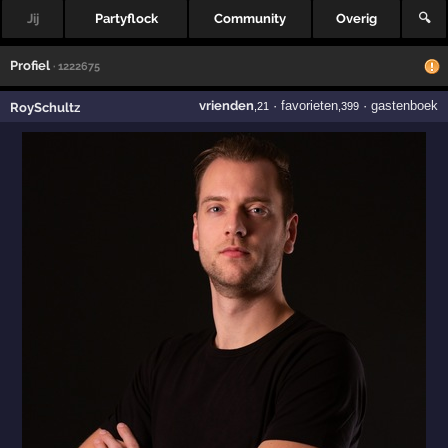
Jij
Partyflock
Community
Overig
🔍
Profiel
· 1222675
vrienden
·
favorieten
·
gastenboek
RoySchultz
,21
,399