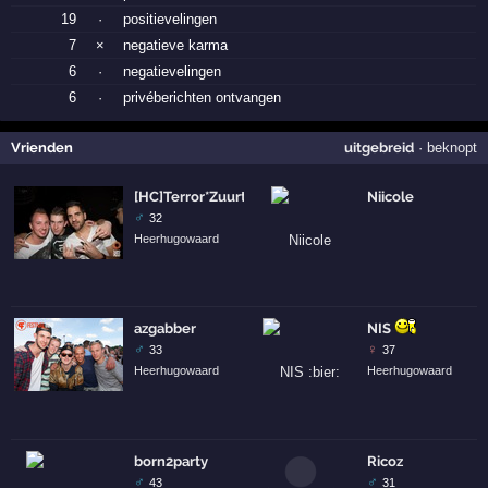
19
·
positievelingen
7
×
negatieve karma
6
·
negatievelingen
6
·
privéberichten ontvangen
Vrienden
uitgebreid
·
beknopt
[HC]Terror*Zuurtje
Niicole
♂
32
Heerhugowaard
azgabber
NIS
♂
♀
33
37
Heerhugowaard
Heerhugowaard
born2party
Ricoz
♂
♂
43
31