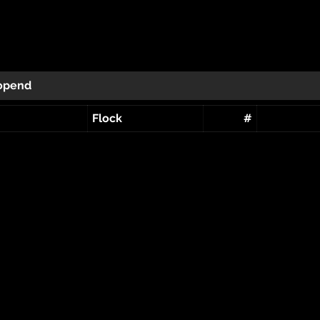
opend
Flock
#