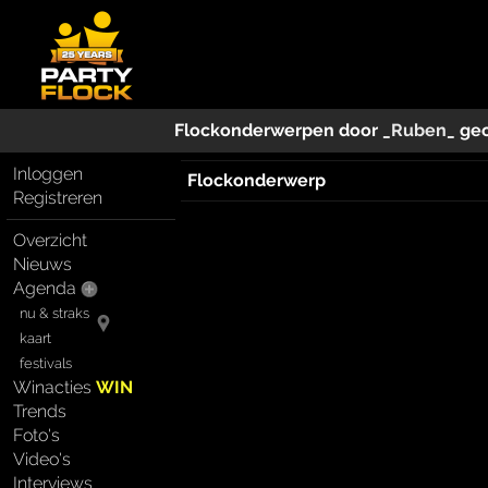
Flockonderwerpen door
_Ruben_
ge
Inloggen
Flockonderwerp
Registreren
Overzicht
Nieuws
Agenda
nu & straks
kaart
festivals
Winacties
WIN
Trends
Foto's
Video's
Interviews