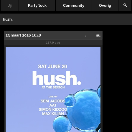
Jij
Partyflock
Community
Overig
🔍
hush.
23 maart 2026 15:48
→
nu
137.9 dag