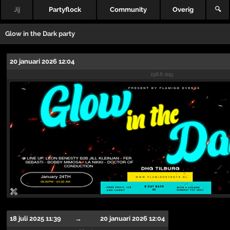
Jij
Partyflock
Community
Overig
🔍
Glow in the Dark party
20 januari 2026 12:04
198.8 dag
18 juli 2025 11:39
→
20 januari 2026 12:04