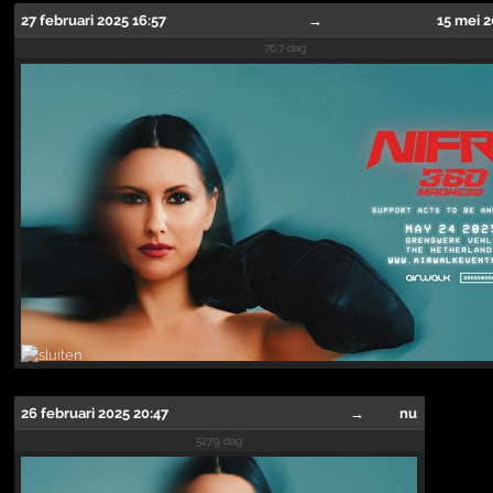
27 februari 2025 16:57
→
15 mei 2
76.7 dag
26 februari 2025 20:47
→
nu
527.9 dag