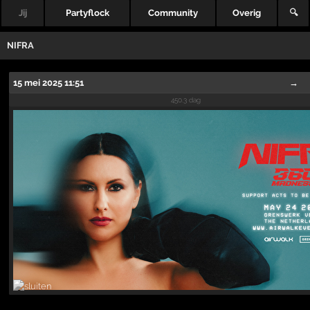
Jij
Partyflock
Community
Overig
🔍
NIFRA
15 mei 2025 11:51
→
450.3 dag