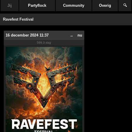
Jij
Partyflock
Community
Overig
🔍
Ravefest Festival
16 december 2024 11:37
→
nu
599.3 dag