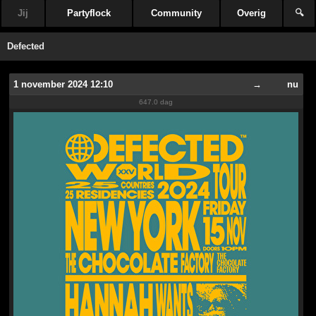
Jij
Partyflock
Community
Overig
🔍
Defected
1 november 2024 12:10
→
nu
647.0 dag