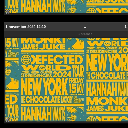
1 november 2024 12:10
→
1
1 seconde