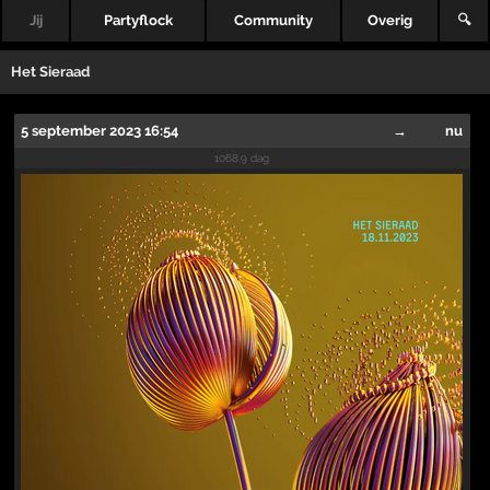
Jij
Partyflock
Community
Overig
🔍
Het Sieraad
5 september 2023 16:54
→
nu
1068.9 dag