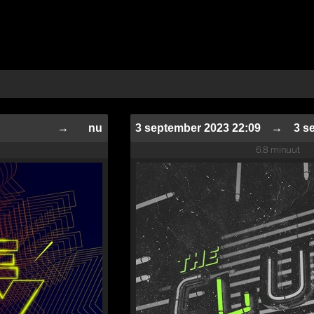
→
nu
3 september 2023 22:09
→
3 s
6.8 minuut