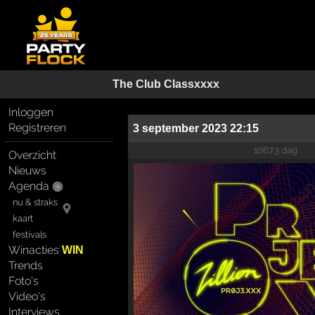
The Club Classxxxx
Inloggen
Registreren
3 september 2023 22:15
1067.3 dag
Overzicht
Nieuws
Agenda
nu & straks
kaart
festivals
Winacties
WIN
Trends
Foto's
Video's
Interviews