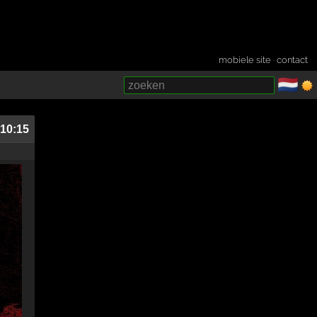
mobiele site
·
contact
🇳🇱
­
 10:15