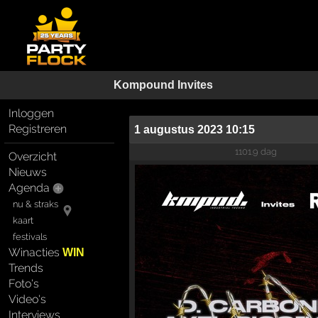
Kompound Invites
Inloggen
Registreren
1 augustus 2023 10:15
1101.9 dag
Overzicht
Nieuws
Agenda
nu & straks
kaart
festivals
Winacties
WIN
Trends
Foto's
Video's
Interviews