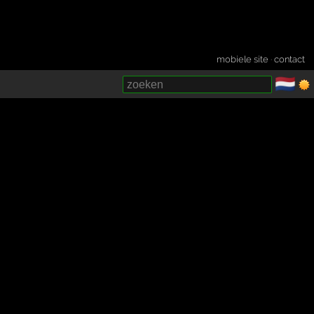
mobiele site
·
contact
🇳🇱
­