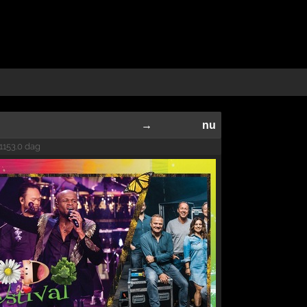
→
nu
1153.0 dag