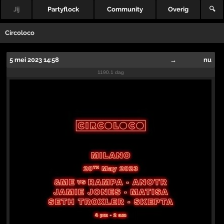
Jij
Partyflock
Community
Overig
🔍
Circoloco
5 mei 2023 14:58
→
nu
1190.1 dag