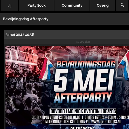
Jij
Partyflock
Community
Overig
🔍
Bevrijdingsdag Afterparty
3 mei 2023 14:58
1192.0 dag