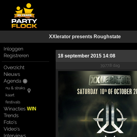
XXlerator presents Roughstate
Inloggen
Registreren
18 september 2015 14:08
3977.8 dag
Overzicht
Nieuws
Agenda
nu & straks
kaart
festivals
Winacties
WIN
Trends
Foto's
Video's
Interviews