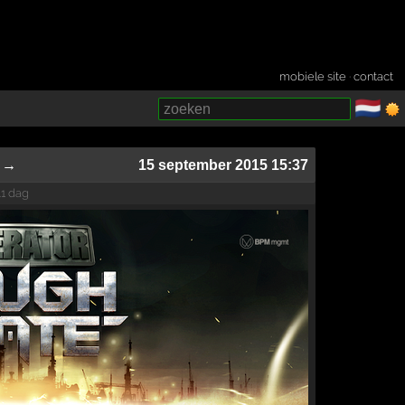
mobiele site
·
contact
🇳🇱
­
→
15 september 2015 15:37
.1 dag