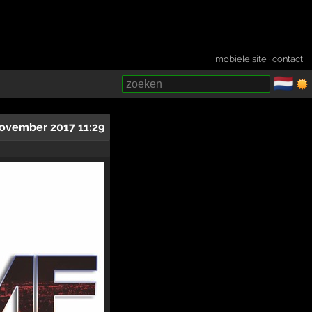
mobiele site
·
contact
🇳🇱
­
november 2017 11:29