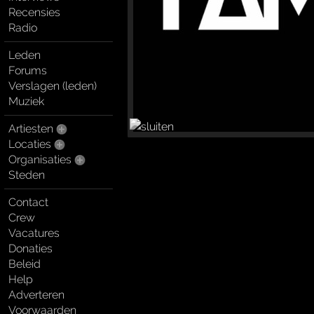
Recensies
Radio
Leden
Forums
Verslagen (leden)
Muziek
Artiesten
Locaties
Organisaties
Steden
Contact
Crew
Vacatures
Donaties
Beleid
Help
Adverteren
Voorwaarden