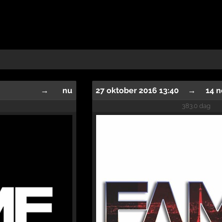
→
nu
27 oktober 2016 13:40
→
14 
383.0 dag