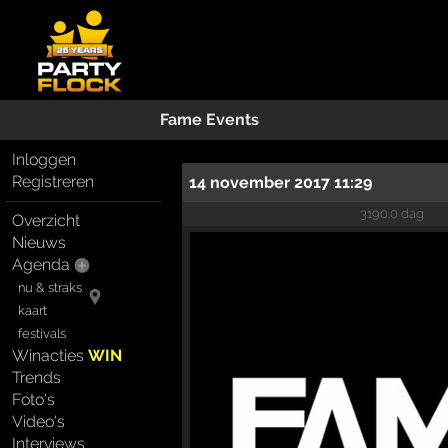
Fame Events
Inloggen
Registreren
14 november 2017 11:29
3190.0 dag
Overzicht
Nieuws
Agenda
nu & straks
kaart
festivals
Winacties
WIN
Trends
Foto's
Video's
Interviews