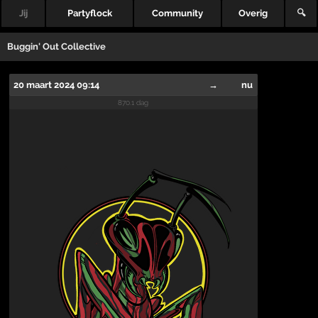
Jij
Partyflock
Community
Overig
🔍
Buggin' Out Collective
20 maart 2024 09:14
→
nu
870.1 dag