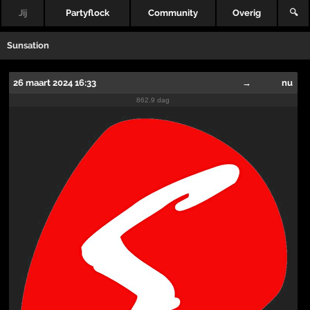
Jij
Partyflock
Community
Overig
🔍
Sunsation
26 maart 2024 16:33
→
nu
862.9 dag