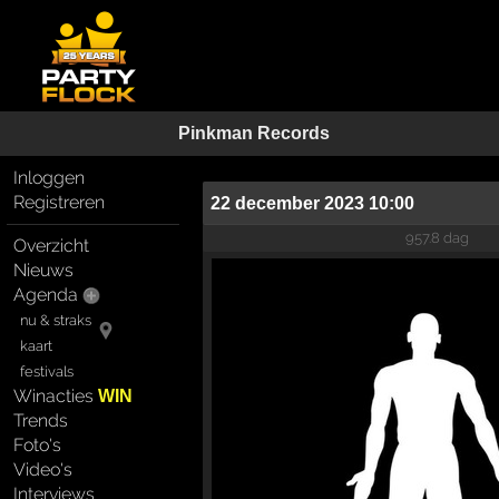
Pinkman Records
Inloggen
Registreren
22 december 2023 10:00
957.8 dag
Overzicht
Nieuws
Agenda
nu & straks
kaart
festivals
Winacties
WIN
Trends
Foto's
Video's
Interviews