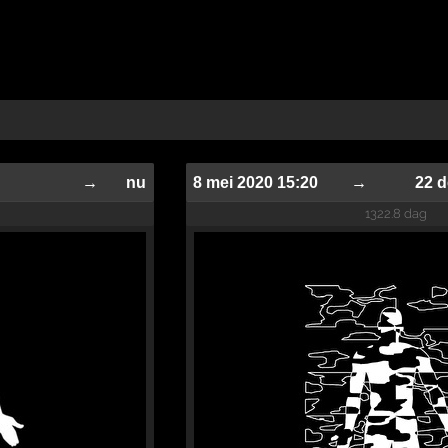
→
nu
8 mei 2020 15:20
→
22 
1322.8 dag