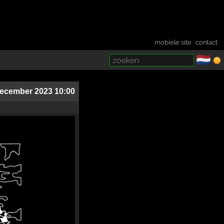
mobiele site
·
contact
🇳🇱
­
december 2023 10:00