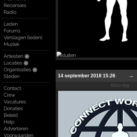
Recensies
Radio
Leden
Forums
Verslagen (leden)
Muziek
Artiesten
Locaties
Organisaties
14 september 2018 15:26
→
Steden
602.0 dag
Contact
Crew
Vacatures
Donaties
Beleid
Help
Adverteren
Voorwaarden