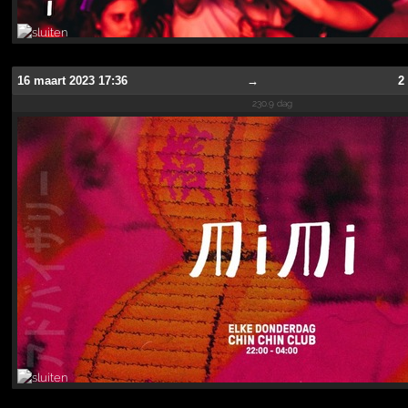
16 maart 2023 17:36
→
2
230.9 dag