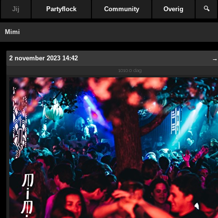
Jij
Partyflock
Community
Overig
🔍
Mimi
2 november 2023 14:42
1010.0 dag