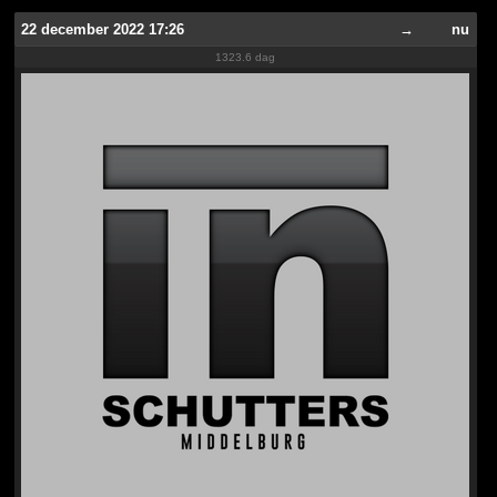
22 december 2022 17:26
→
nu
1323.6 dag