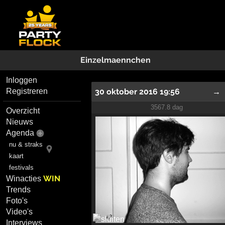
Einzelmaennchen
Inloggen
30 oktober 2016 19:56
→
Registreren
3567.8 dag
Overzicht
Nieuws
Agenda
nu & straks
kaart
festivals
WIN
Winacties
Trends
Foto's
Video's
Interviews