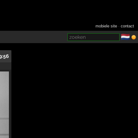
mobiele site
·
contact
🇳🇱
­
9:56