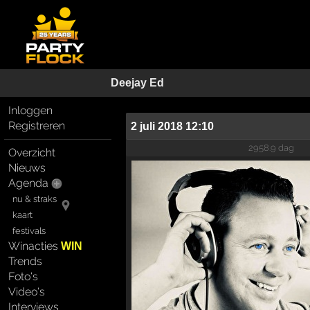
Deejay Ed
Inloggen
Registreren
2 juli 2018 12:10
2958.9 dag
Overzicht
Nieuws
Agenda
nu & straks
kaart
festivals
Winacties
WIN
Trends
Foto's
Video's
Interviews