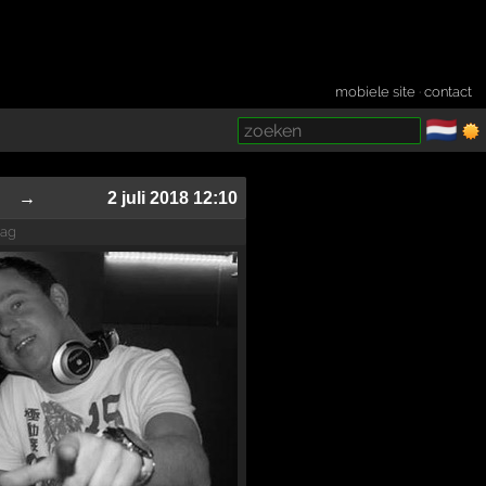
mobiele site
·
contact
🇳🇱
­
→
2 juli 2018 12:10
dag