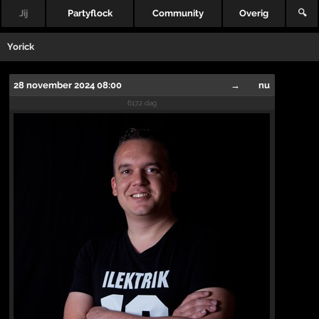
Jij
Partyflock
Community
Overig
🔍
Yorick
28 november 2024 08:00
→
nu
617.2 dag