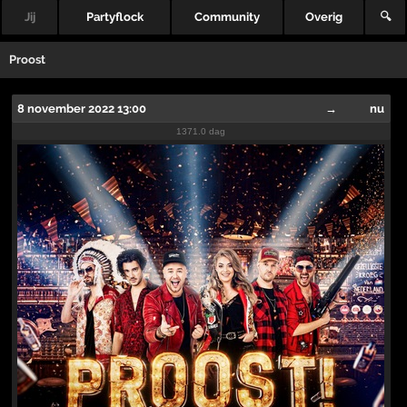
Jij
Partyflock
Community
Overig
🔍
Proost
8 november 2022 13:00
→
nu
1371.0 dag